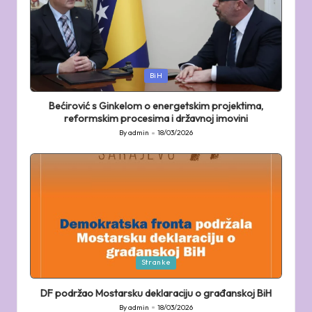
Posted
BiH
in
Bećirović s Ginkelom o energetskim projektima,
reformskim procesima i državnoj imovini
By
admin
18/03/2026
Posted
by
Posted
Stranke
in
DF podržao Mostarsku deklaraciju o građanskoj BiH
By
admin
18/03/2026