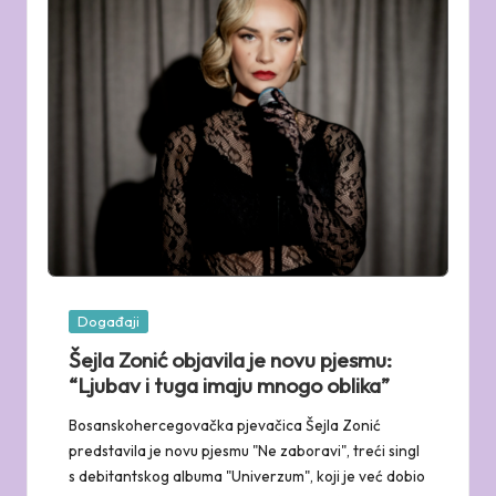
Posted
Događaji
in
Šejla Zonić objavila je novu pjesmu:
“Ljubav i tuga imaju mnogo oblika”
Bosanskohercegovačka pjevačica Šejla Zonić
predstavila je novu pjesmu "Ne zaboravi", treći singl
s debitantskog albuma "Univerzum", koji je već dobio