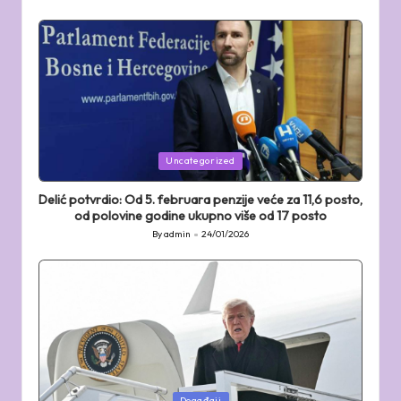
Posted
by
Posted
Uncategorized
in
Delić potvrdio: Od 5. februara penzije veće za 11,6 posto,
od polovine godine ukupno više od 17 posto
By
admin
24/01/2026
Posted
by
Posted
Događaji