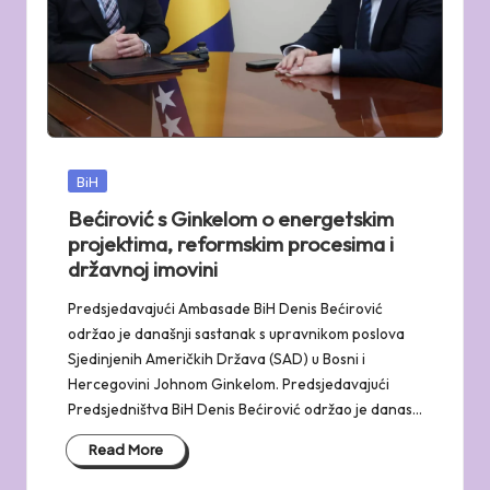
Posted
BiH
in
Bećirović s Ginkelom o energetskim
projektima, reformskim procesima i
državnoj imovini
Predsjedavajući Ambasade BiH Denis Bećirović
održao je današnji sastanak s upravnikom poslova
Sjedinjenih Američkih Država (SAD) u Bosni i
Hercegovini Johnom Ginkelom. Predsjedavajući
Predsjedništva BiH Denis Bećirović održao je danas…
Read More