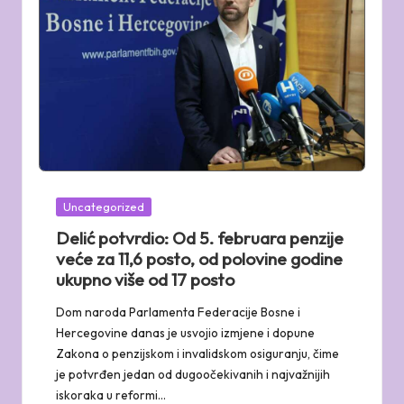
Posted
Uncategorized
in
Delić potvrdio: Od 5. februara penzije
veće za 11,6 posto, od polovine godine
ukupno više od 17 posto
Dom naroda Parlamenta Federacije Bosne i
Hercegovine danas je usvojio izmjene i dopune
Zakona o penzijskom i invalidskom osiguranju, čime
je potvrđen jedan od dugoočekivanih i najvažnijih
iskoraka u reformi…