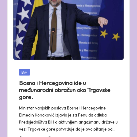
Posted
BiH
in
Bosna i Hercegovina ide u
međunarodni obračun oko Trgovske
gore.
Ministar vanjskih poslova Bosne i Hercegovine
Elmedin Konaković izjavio je za Fenu da odluka
Predsjedništva BiH o aktivnijem angažmanu države u
vezi Trgovske gore potvrđuje da je ovo pitanje od…