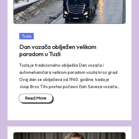
Posted
Tuzla
in
Dan vozača obilježen velikom
paradom u Tuzli
Tuzla je tradicionalno obilježila Dan vozača i
automehaničara velikom paradom vozila kroz grad.
Ovaj dan se obilježava od 1960. godine, kada je
Josip Broz Tito postao počasni član Saveza vozača…
Read More