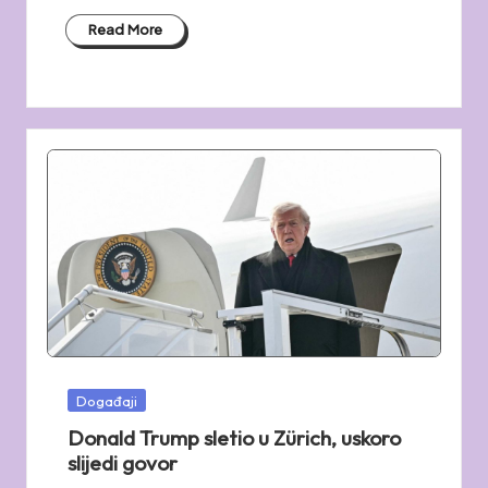
Read More
Posted
Događaji
in
Donald Trump sletio u Zürich, uskoro
slijedi govor