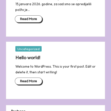
15.januara 2026. godine, za sad smo se opredijelili
pošto je…
Read More
Posted
Uncategorized
in
Hello world!
Welcome to WordPress. This is your first post. Edit or
delete it, then start writing!
Read More