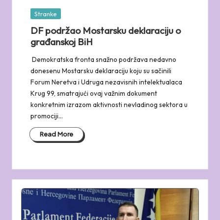
Posted
Stranke
in
DF podržao Mostarsku deklaraciju o
građanskoj BiH
Demokratska fronta snažno podržava nedavno
donesenu Mostarsku deklaraciju koju su sačinili
Forum Neretva i Udruga nezavisnih intelektualaca
Krug 99, smatrajući ovaj važnim dokument
konkretnim izrazom aktivnosti nevladinog sektora u
promociji…
Read More