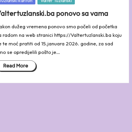
osted
Tuzlanski kanton
Valter Tuzlanski
altertuzlanski.ba ponovo sa vama
akon dužeg vremena ponovo smo počeli od početka
a radom na web stranici https://Valtertuzlanski.ba koju
e te moć pratiti od 15.januara 2026. godine, za sad
mo se opredijelili pošto je…
Read More