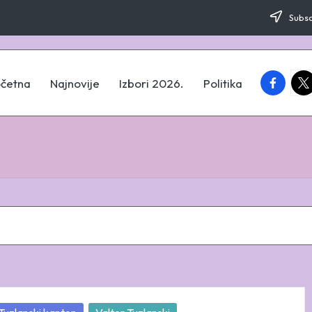
Subsc
faceboo
twi
četna
Najnovije
Izbori 2026.
Politika