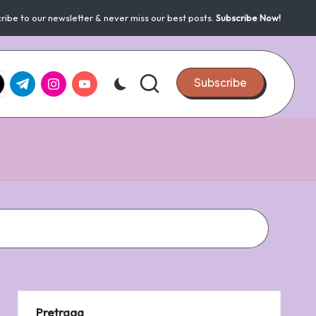
ribe to our newsletter & never miss our best posts.
Subscribe Now!
k.com
tter.com
t.me
instagram.com
youtube.com
Subscribe
Pretraga